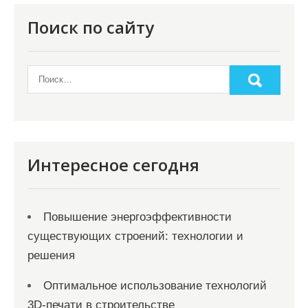
г
Поиск по сайту
и
н
а
ц
и
я
Интересное сегодня
з
а
Повышение энергоэффективности
п
существующих строений: технологии и
и
решения
с
Оптимальное использование технологий
е
3D-печати в строительстве