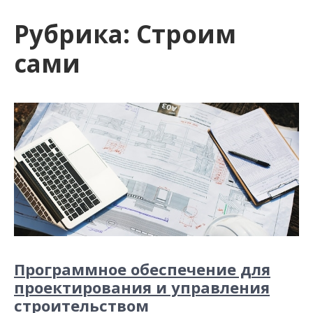
и
Рубрика:
Строим
м
о
сами
м
у
Программное обеспечение для
проектирования и управления
строительством