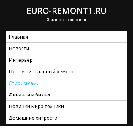
П
EURO-REMONT1.RU
р
Заметки строителя
о
м
Главная
о
т
Новости
а
Интерьер
т
ь
Профессиональный ремонт
к
Строим сами
с
Финансы и бизнес
о
д
Новинки мира техники
е
Домашние хитрости
р
ж