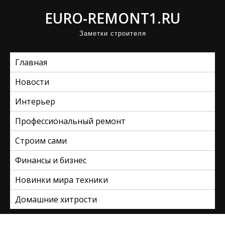
П
EURO-REMONT1.RU
р
Заметки строителя
о
м
Главная
о
т
Новости
а
Интерьер
т
ь
Профессиональный ремонт
к
Строим сами
с
Финансы и бизнес
о
д
Новинки мира техники
е
Домашние хитрости
р
ж