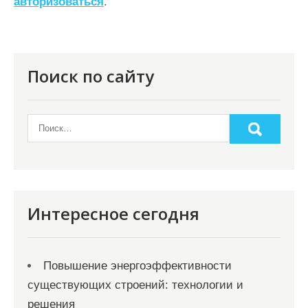
авторизоваться
.
и
я
п
о
Поиск по сайту
з
а
п
и
с
я
Интересное сегодня
м
Повышение энергоэффективности
существующих строений: технологии и
решения