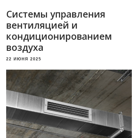
и
Системы управления
м
о
вентиляцией и
м
кондиционированием
у
воздуха
22 ИЮНЯ 2025