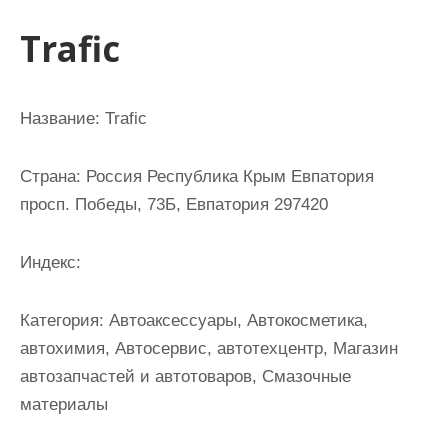
и
Trafic
м
о
м
Название:
Trafic
у
Страна:
Россия Республика Крым Евпатория
просп. Победы, 73Б, Евпатория 297420
Индекс:
Категория:
Автоаксессуары, Автокосметика,
автохимия, Автосервис, автотехцентр, Магазин
автозапчастей и автотоваров, Смазочные
материалы