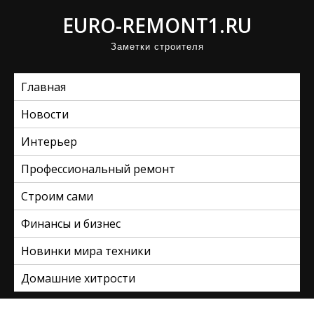
П
EURO-REMONT1.RU
р
Заметки строителя
о
м
Главная
о
т
Новости
а
Интерьер
т
ь
Профессиональный ремонт
к
Строим сами
с
Финансы и бизнес
о
д
Новинки мира техники
е
Домашние хитрости
р
ж