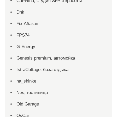
Cat*Rina, студия SPA и красоты
Dnk
Fix Абакан
FPS74
G-Energy
Genesis premium, автомойка
IstraCottage, база отдыха
na_shinke
Nes, гостиница
Old Garage
OsCar