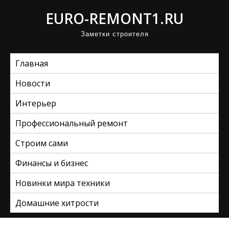
П
EURO-REMONT1.RU
р
Заметки строителя
о
м
Главная
о
т
Новости
а
Интерьер
т
ь
Профессиональный ремонт
к
Строим сами
с
Финансы и бизнес
о
д
Новинки мира техники
е
Домашние хитрости
р
ж