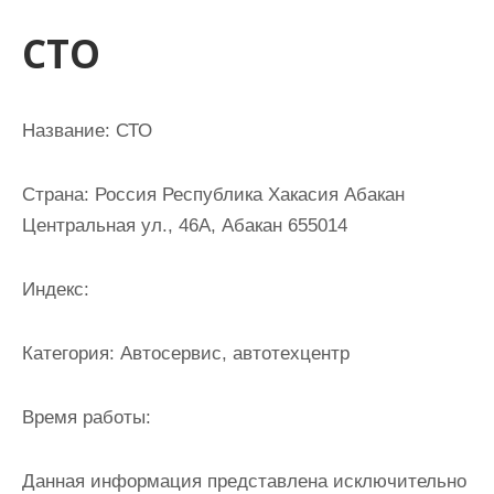
и
СТО
м
о
м
Название:
СТО
у
Страна:
Россия Республика Хакасия Абакан
Центральная ул., 46А, Абакан 655014
Индекс:
Категория:
Автосервис, автотехцентр
Время работы:
Данная информация представлена исключительно