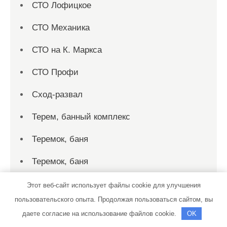
СТО Лофицкое
СТО Механика
СТО на К. Маркса
СТО Профи
Сход-развал
Терем, банный комплекс
Теремок, баня
Теремок, баня
Территория первых, сауна
Этот веб-сайт использует файлы cookie для улучшения
пользовательского опыта. Продолжая пользоваться сайтом, вы
Технопарк, автотехцентр для корейских,
даете согласие на использование файлов cookie.
OK
японских и немецких автомобилей