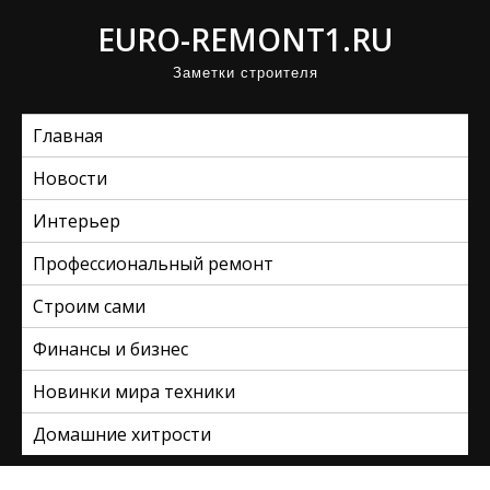
П
EURO-REMONT1.RU
р
Заметки строителя
о
м
Главная
о
т
Новости
а
Интерьер
т
ь
Профессиональный ремонт
к
Строим сами
с
Финансы и бизнес
о
д
Новинки мира техники
е
Домашние хитрости
р
ж