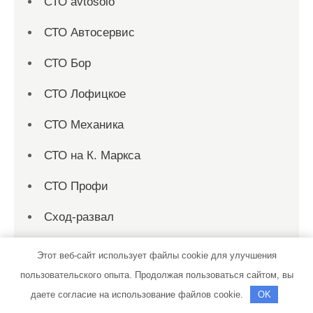
СТО avtosolo
СТО Автосервис
СТО Бор
СТО Лофицкое
СТО Механика
СТО на К. Маркса
СТО Профи
Сход-развал
Терем, банный комплекс
Этот веб-сайт использует файлы cookie для улучшения
пользовательского опыта. Продолжая пользоваться сайтом, вы
Теремок, баня
даете согласие на использование файлов cookie.
OK
Теремок, баня