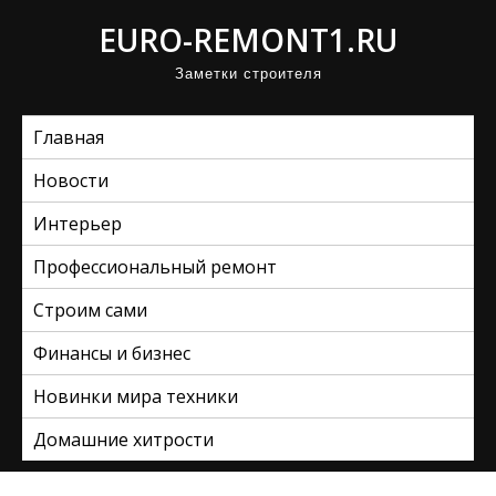
П
EURO-REMONT1.RU
р
Заметки строителя
о
м
Главная
о
т
Новости
а
Интерьер
т
ь
Профессиональный ремонт
к
Строим сами
с
Финансы и бизнес
о
д
Новинки мира техники
е
Домашние хитрости
р
ж