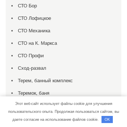
СТО Бор
СТО Лофицкое
СТО Механика
СТО на К. Маркса
СТО Профи
Сход-развал
Терем, банный комплекс
Теремок, баня
Этот веб-сайт использует файлы cookie для улучшения
Теремок, баня
пользовательского опыта. Продолжая пользоваться сайтом, вы
Территория первых, сауна
даете согласие на использование файлов cookie.
OK