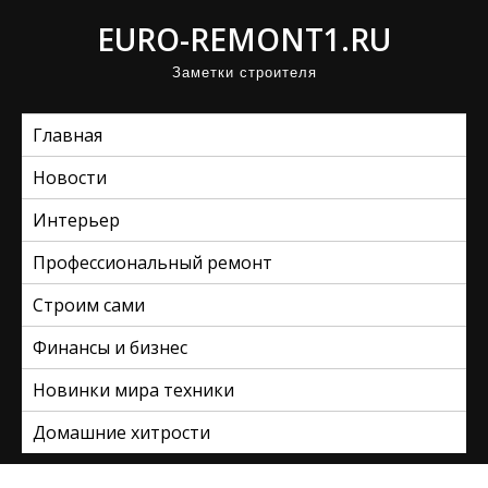
П
EURO-REMONT1.RU
р
Заметки строителя
о
м
Главная
о
т
Новости
а
Интерьер
т
ь
Профессиональный ремонт
к
Строим сами
с
Финансы и бизнес
о
д
Новинки мира техники
е
Домашние хитрости
р
ж