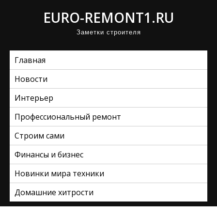
П
EURO-REMONT1.RU
р
Заметки строителя
о
м
Главная
о
т
Новости
а
Интерьер
т
ь
Профессиональный ремонт
к
Строим сами
с
Финансы и бизнес
о
д
Новинки мира техники
е
Домашние хитрости
р
ж