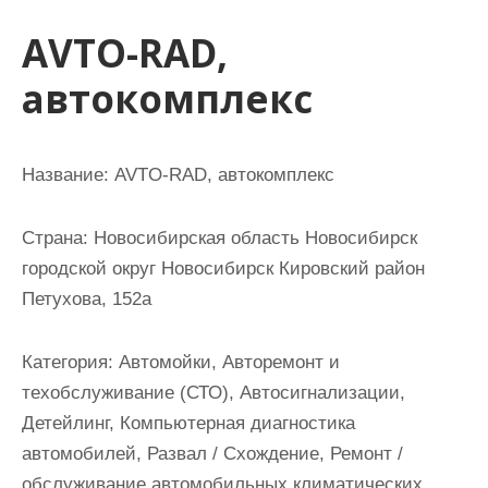
и
AVTO-RAD,
м
о
автокомплекс
м
у
Название:
AVTO-RAD, автокомплекс
Страна:
Новосибирская область Новосибирск
городской округ Новосибирск Кировский район
Петухова, 152а
Категория:
Автомойки, Авторемонт и
техобслуживание (СТО), Автосигнализации,
Детейлинг, Компьютерная диагностика
автомобилей, Развал / Схождение, Ремонт /
обслуживание автомобильных климатических