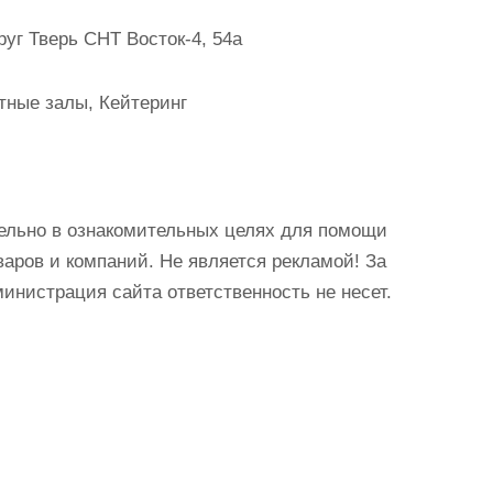
руг Тверь СНТ Восток-4, 54а
тные залы, Кейтеринг
ельно в ознакомительных целях для помощи
аров и компаний. Не является рекламой! За
истрация сайта ответственность не несет.