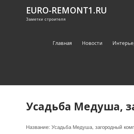
П
EURO-REMONT1.RU
р
Заметки строителя
о
м
о
Главная
Новости
Интерье
т
а
т
ь
к
с
о
Усадьба Медуша, 
д
е
р
Название:
Усадьба Медуша, загородный ком
ж