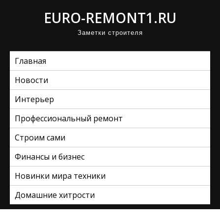
П
EURO-REMONT1.RU
р
Заметки строителя
о
м
Главная
о
т
Новости
а
Интерьер
т
ь
Профессиональный ремонт
к
Строим сами
с
Финансы и бизнес
о
д
Новинки мира техники
е
Домашние хитрости
р
ж