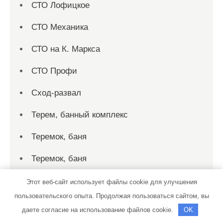
СТО Лофицкое
СТО Механика
СТО на К. Маркса
СТО Профи
Сход-развал
Терем, банный комплекс
Теремок, баня
Теремок, баня
Территория первых, сауна
Этот веб-сайт использует файлы cookie для улучшения
пользовательского опыта. Продолжая пользоваться сайтом, вы
Технопарк, автотехцентр для корейских,
даете согласие на использование файлов cookie.
OK
японских и немецких автомобилей