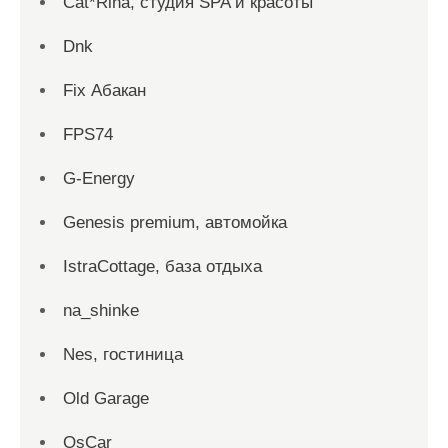
Cat*Rina, студия SPA и красоты
Dnk
Fix Абакан
FPS74
G-Energy
Genesis premium, автомойка
IstraCottage, база отдыха
na_shinke
Nes, гостиница
Old Garage
OsCar