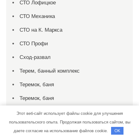
СТО Лофицкое
СТО Механика
СТО на К. Маркса
СТО Профи
Сход-развал
Терем, банный комплекс
Теремок, баня
Теремок, баня
Территория первых, сауна
Этот веб-сайт использует файлы cookie для улучшения
пользовательского опыта. Продолжая пользоваться сайтом, вы
Технопарк, автотехцентр для корейских,
даете согласие на использование файлов cookie.
OK
японских и немецких автомобилей