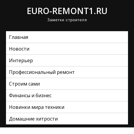
П
EURO-REMONT1.RU
р
Заметки строителя
о
м
Главная
о
т
Новости
а
Интерьер
т
ь
Профессиональный ремонт
к
Строим сами
с
Финансы и бизнес
о
д
Новинки мира техники
е
Домашние хитрости
р
ж