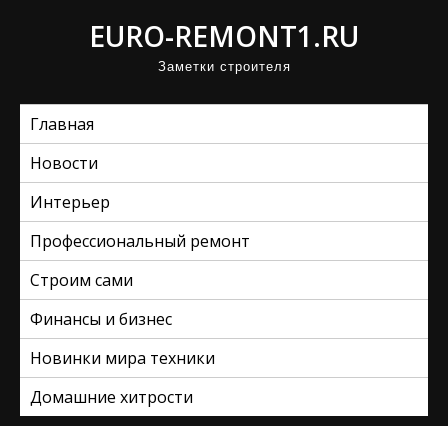
П
EURO-REMONT1.RU
р
Заметки строителя
о
м
Главная
о
т
Новости
а
Интерьер
т
ь
Профессиональный ремонт
к
Строим сами
с
Финансы и бизнес
о
д
Новинки мира техники
е
Домашние хитрости
р
ж