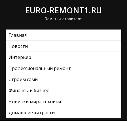
П
EURO-REMONT1.RU
р
Заметки строителя
о
м
Главная
о
т
Новости
а
Интерьер
т
ь
Профессиональный ремонт
к
Строим сами
с
Финансы и бизнес
о
д
Новинки мира техники
е
Домашние хитрости
р
ж