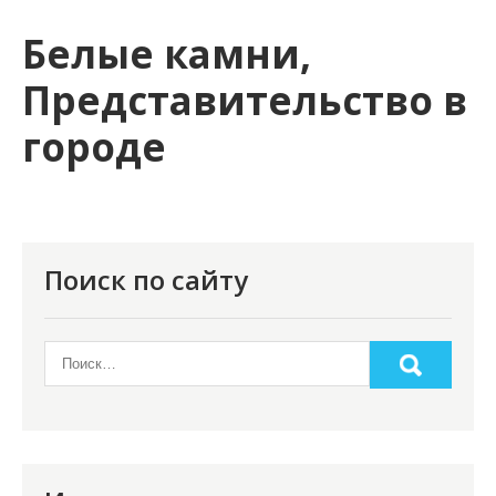
и
Белые камни,
м
о
Представительство в
м
городе
у
Поиск по сайту