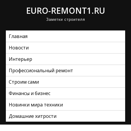
П
EURO-REMONT1.RU
р
Заметки строителя
о
м
Главная
о
т
Новости
а
Интерьер
т
ь
Профессиональный ремонт
к
Строим сами
с
Финансы и бизнес
о
д
Новинки мира техники
е
Домашние хитрости
р
ж