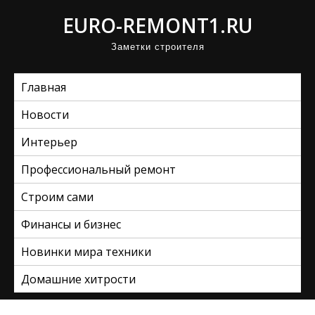
П
EURO-REMONT1.RU
р
Заметки строителя
о
м
Главная
о
т
Новости
а
Интерьер
т
ь
Профессиональный ремонт
к
Строим сами
с
Финансы и бизнес
о
д
Новинки мира техники
е
Домашние хитрости
р
ж