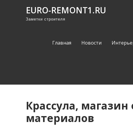
П
EURO-REMONT1.RU
р
Заметки строителя
о
м
о
Главная
Новости
Интерье
т
а
т
ь
к
с
о
Крассула, магазин
д
е
материалов
р
ж