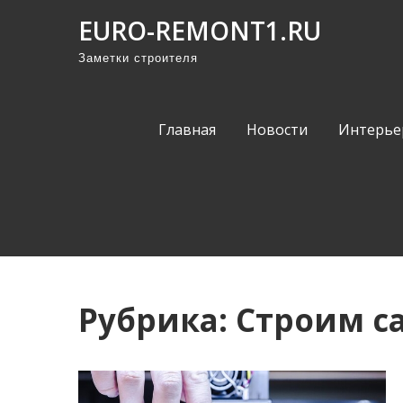
П
EURO-REMONT1.RU
р
Заметки строителя
о
м
о
Главная
Новости
Интерье
т
а
т
ь
к
с
о
Рубрика:
Строим с
д
е
р
ж