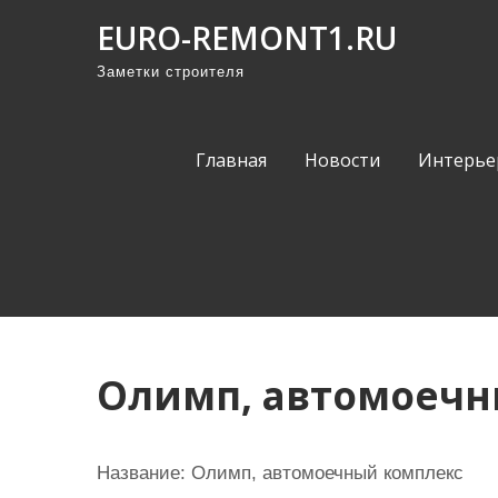
П
EURO-REMONT1.RU
р
Заметки строителя
о
м
о
Главная
Новости
Интерье
т
а
т
ь
к
с
о
Олимп, автомоечн
д
е
р
Название:
Олимп, автомоечный комплекс
ж