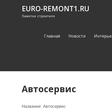
П
EURO-REMONT1.RU
р
Заметки строителя
о
м
о
Главная
Новости
Интерье
т
а
т
ь
к
с
о
Автосервис
д
е
р
Название:
Автосервис
ж