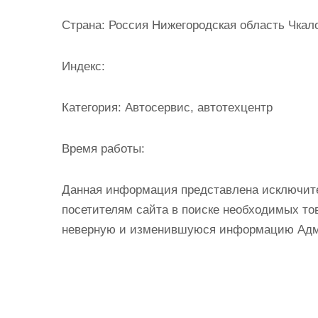
и
Страна:
Россия Нижегородская область Чкало
м
о
Индекс:
м
у
Категория:
Автосервис, автотехцентр
Время работы:
Данная информация представлена исключит
посетителям сайта в поиске необходимых тов
неверную и изменившуюся информацию Админ