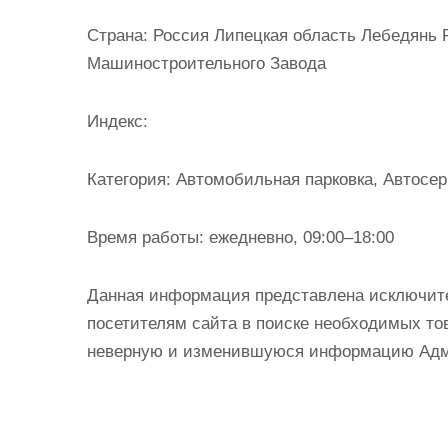
и
Страна:
Россия Липецкая область Лебедянь Р
м
Машиностроительного Завода
о
м
Индекс:
у
Категория:
Автомобильная парковка, Автосер
Время работы:
ежедневно, 09:00–18:00
Данная информация представлена исключит
посетителям сайта в поиске необходимых тов
неверную и изменившуюся информацию Админ