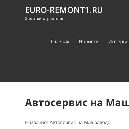
П
EURO-REMONT1.RU
р
Заметки строителя
о
м
о
Главная
Новости
Интерье
т
а
т
ь
к
с
о
Автосервис на Ма
д
е
р
Название:
Автосервис на Машзаводе
ж