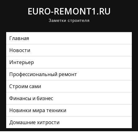
П
EURO-REMONT1.RU
р
Заметки строителя
о
м
Главная
о
т
Новости
а
Интерьер
т
ь
Профессиональный ремонт
к
Строим сами
с
Финансы и бизнес
о
д
Новинки мира техники
е
Домашние хитрости
р
ж