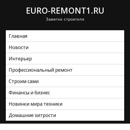
П
EURO-REMONT1.RU
р
Заметки строителя
о
м
Главная
о
т
Новости
а
Интерьер
т
ь
Профессиональный ремонт
к
Строим сами
с
Финансы и бизнес
о
д
Новинки мира техники
е
Домашние хитрости
р
ж