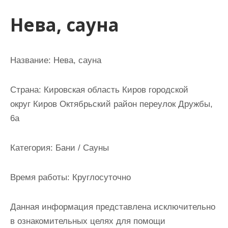
и
Нева, сауна
м
о
м
Название:
Нева, сауна
у
Страна:
Кировская область Киров городской
округ Киров Октябрьский район переулок Дружбы,
6а
Категория:
Бани / Сауны
Время работы:
Круглосуточно
Данная информация представлена исключительно
в ознакомительных целях для помощи