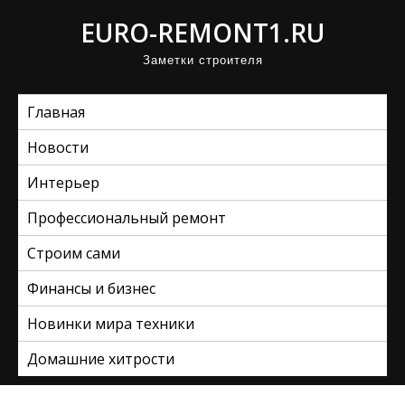
П
EURO-REMONT1.RU
р
Заметки строителя
о
м
Главная
о
т
Новости
а
Интерьер
т
ь
Профессиональный ремонт
к
Строим сами
с
Финансы и бизнес
о
д
Новинки мира техники
е
Домашние хитрости
р
ж