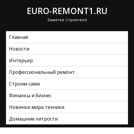
П
EURO-REMONT1.RU
р
Заметки строителя
о
м
Главная
о
т
Новости
а
Интерьер
т
ь
Профессиональный ремонт
к
Строим сами
с
Финансы и бизнес
о
д
Новинки мира техники
е
Домашние хитрости
р
ж