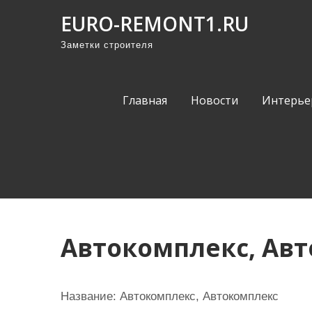
П
EURO-REMONT1.RU
р
Заметки строителя
о
м
о
Главная
Новости
Интерье
т
а
т
ь
к
с
о
Автокомплекс, Ав
д
е
р
Название:
Автокомплекс, Автокомплекс
ж