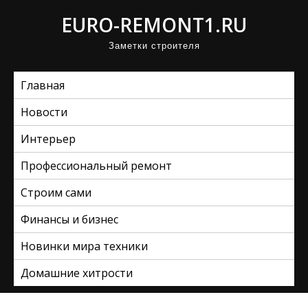
П
EURO-REMONT1.RU
р
Заметки строителя
о
м
Главная
о
т
Новости
а
Интерьер
т
ь
Профессиональный ремонт
к
Строим сами
с
Финансы и бизнес
о
д
Новинки мира техники
е
Домашние хитрости
р
ж