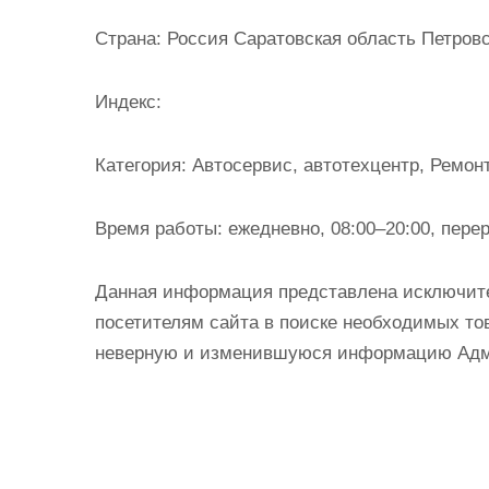
и
Страна:
Россия Саратовская область Петровск
м
о
Индекс:
м
у
Категория:
Автосервис, автотехцентр, Ремон
Время работы:
ежедневно, 08:00–20:00, пере
Данная информация представлена исключит
посетителям сайта в поиске необходимых тов
неверную и изменившуюся информацию Админ