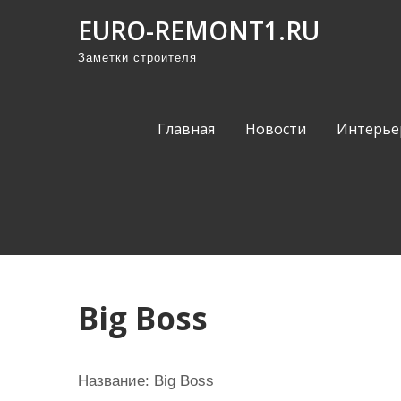
П
EURO-REMONT1.RU
р
Заметки строителя
о
м
о
Главная
Новости
Интерье
т
а
т
ь
к
с
о
Big Boss
д
е
р
Название:
Big Boss
ж