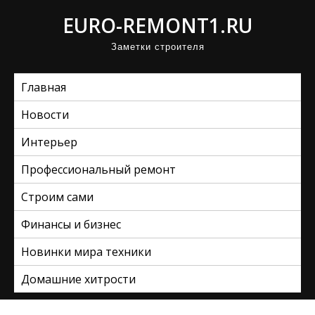
П
EURO-REMONT1.RU
р
Заметки строителя
о
м
Главная
о
т
Новости
а
Интерьер
т
ь
Профессиональный ремонт
к
Строим сами
с
Финансы и бизнес
о
д
Новинки мира техники
е
Домашние хитрости
р
ж