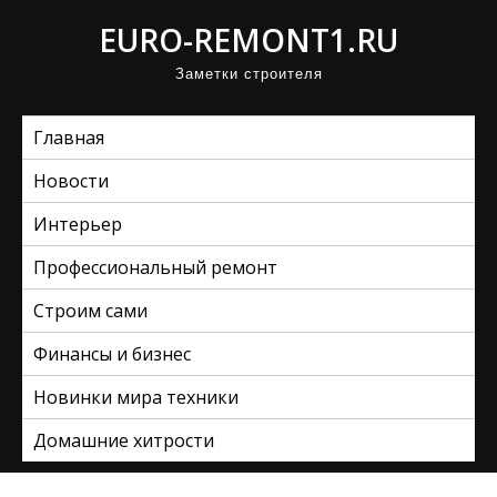
П
EURO-REMONT1.RU
р
Заметки строителя
о
м
Главная
о
т
Новости
а
Интерьер
т
ь
Профессиональный ремонт
к
Строим сами
с
Финансы и бизнес
о
д
Новинки мира техники
е
Домашние хитрости
р
ж