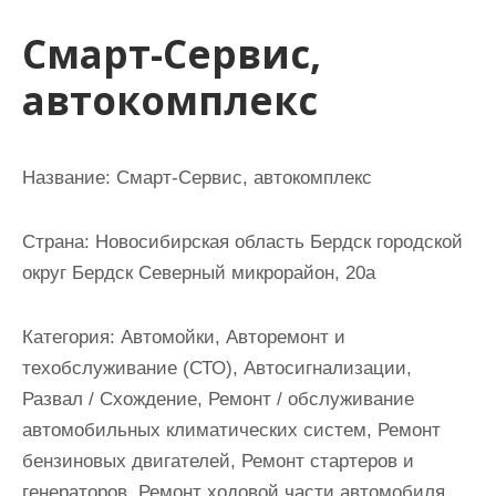
и
Смарт-Сервис,
м
о
автокомплекс
м
у
Название:
Смарт-Сервис, автокомплекс
Страна:
Новосибирская область Бердск городской
округ Бердск Северный микрорайон, 20а
Категория:
Автомойки, Авторемонт и
техобслуживание (СТО), Автосигнализации,
Развал / Схождение, Ремонт / обслуживание
автомобильных климатических систем, Ремонт
бензиновых двигателей, Ремонт стартеров и
генераторов, Ремонт ходовой части автомобиля,