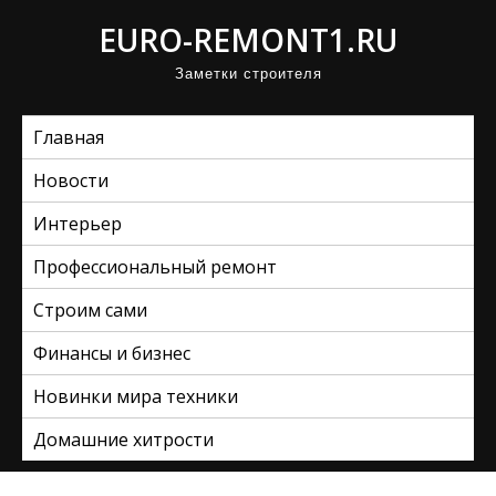
П
EURO-REMONT1.RU
р
Заметки строителя
о
м
Главная
о
т
Новости
а
Интерьер
т
ь
Профессиональный ремонт
к
Строим сами
с
Финансы и бизнес
о
д
Новинки мира техники
е
Домашние хитрости
р
ж