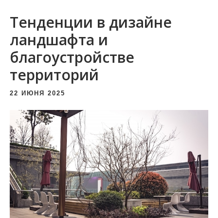
и
Тенденции в дизайне
м
о
ландшафта и
м
благоустройстве
у
территорий
22 ИЮНЯ 2025