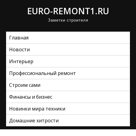
П
EURO-REMONT1.RU
р
Заметки строителя
о
м
Главная
о
т
Новости
а
Интерьер
т
ь
Профессиональный ремонт
к
Строим сами
с
Финансы и бизнес
о
д
Новинки мира техники
е
Домашние хитрости
р
ж