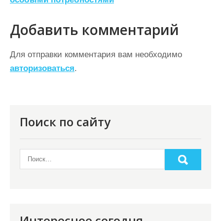
и
г
Добавить комментарий
а
ц
Для отправки комментария вам необходимо
авторизоваться
.
и
я
п
о
Поиск по сайту
з
а
п
и
с
я
Интересное сегодня