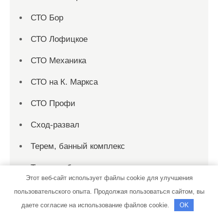
СТО Бор
СТО Лофицкое
СТО Механика
СТО на К. Маркса
СТО Профи
Сход-развал
Терем, банный комплекс
Теремок, баня
Этот веб-сайт использует файлы cookie для улучшения
Теремок, баня
пользовательского опыта. Продолжая пользоваться сайтом, вы
даете согласие на использование файлов cookie.
OK
Территория первых, сауна