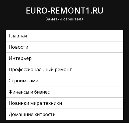
П
EURO-REMONT1.RU
р
Заметки строителя
о
м
Главная
о
т
Новости
а
Интерьер
т
ь
Профессиональный ремонт
к
Строим сами
с
Финансы и бизнес
о
д
Новинки мира техники
е
Домашние хитрости
р
ж