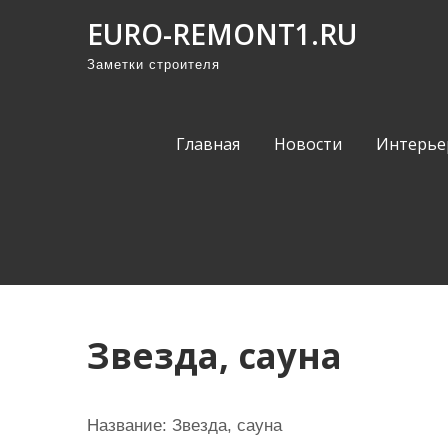
П
EURO-REMONT1.RU
р
Заметки строителя
о
м
о
Главная
Новости
Интерье
т
а
т
ь
к
с
о
Звезда, сауна
д
е
р
Название:
Звезда, сауна
ж