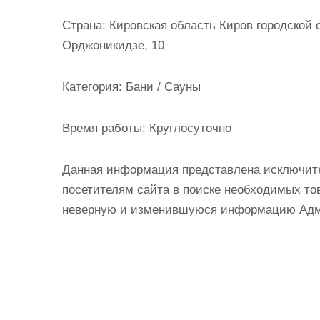
и
Страна:
Кировская область Киров городской 
м
Орджоникидзе, 10
о
м
Категория:
Бани / Сауны
у
Время работы:
Круглосуточно
Данная информация представлена исключит
посетителям сайта в поиске необходимых тов
неверную и изменившуюся информацию Админ