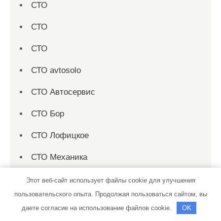
СТО
СТО
СТО
СТО avtosolo
СТО Автосервис
СТО Бор
СТО Лофицкое
СТО Механика
СТО на К. Маркса
Этот веб-сайт использует файлы cookie для улучшения
пользовательского опыта. Продолжая пользоваться сайтом, вы
СТО Профи
даете согласие на использование файлов cookie.
OK