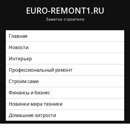
П
EURO-REMONT1.RU
р
Заметки строителя
о
м
Главная
о
т
Новости
а
Интерьер
т
ь
Профессиональный ремонт
к
Строим сами
с
Финансы и бизнес
о
д
Новинки мира техники
е
Домашние хитрости
р
ж