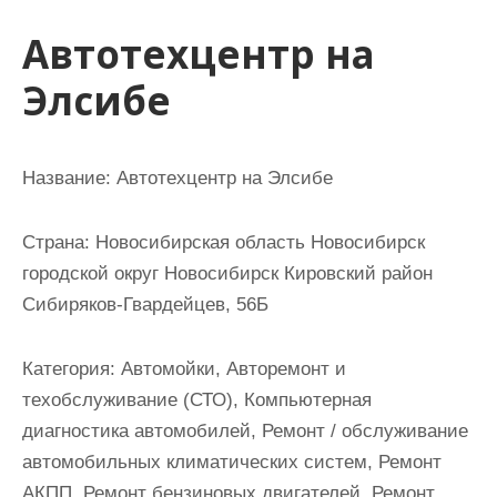
и
Автотехцентр на
м
о
Элсибе
м
у
Название:
Автотехцентр на Элсибе
Страна:
Новосибирская область Новосибирск
городской округ Новосибирск Кировский район
Сибиряков-Гвардейцев, 56Б
Категория:
Автомойки, Авторемонт и
техобслуживание (СТО), Компьютерная
диагностика автомобилей, Ремонт / обслуживание
автомобильных климатических систем, Ремонт
АКПП, Ремонт бензиновых двигателей, Ремонт