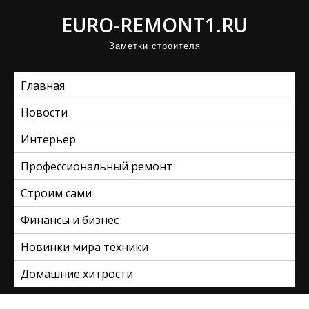
П
EURO-REMONT1.RU
р
Заметки строителя
о
м
Главная
о
т
Новости
а
Интерьер
т
ь
Профессиональный ремонт
к
Строим сами
с
Финансы и бизнес
о
д
Новинки мира техники
е
Домашние хитрости
р
ж