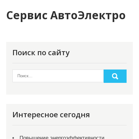
и
Сервис АвтоЭлектро
м
о
м
у
Поиск по сайту
Интересное сегодня
Повышение энергоэффективности