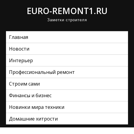
П
EURO-REMONT1.RU
р
Заметки строителя
о
м
Главная
о
т
Новости
а
Интерьер
т
ь
Профессиональный ремонт
к
Строим сами
с
Финансы и бизнес
о
д
Новинки мира техники
е
Домашние хитрости
р
ж