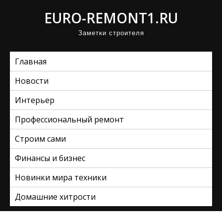
П
EURO-REMONT1.RU
р
Заметки строителя
о
м
Главная
о
т
Новости
а
Интерьер
т
ь
Профессиональный ремонт
к
Строим сами
с
Финансы и бизнес
о
д
Новинки мира техники
е
Домашние хитрости
р
ж