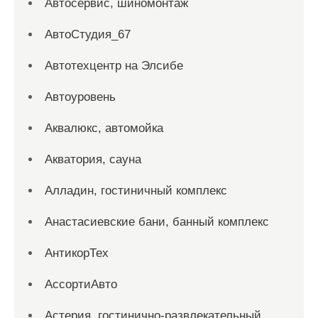
Автосервис, шиномонтаж
АвтоСтудия_67
Автотехцентр на Элсибе
Автоуровень
Аквалюкс, автомойка
Акватория, сауна
Алладин, гостиничный комплекс
Анастасиевские бани, банный комплекс
АнтикорТех
АссортиАвто
Астерия, гостинично-развлекательный