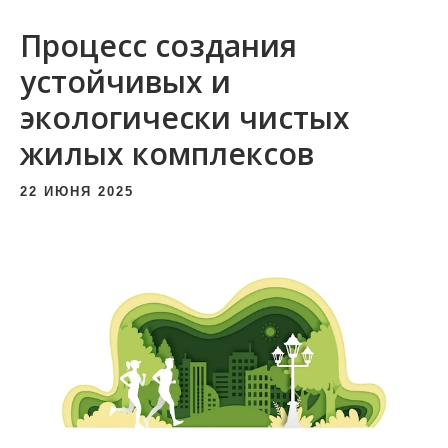
и
Процесс создания
м
о
устойчивых и
м
экологически чистых
у
жилых комплексов
22 ИЮНЯ 2025