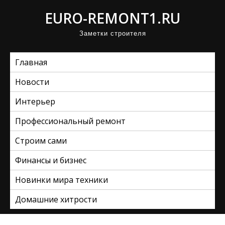
П
EURO-REMONT1.RU
р
Заметки строителя
о
м
Главная
о
т
Новости
а
Интерьер
т
ь
Профессиональный ремонт
к
Строим сами
с
Финансы и бизнес
о
д
Новинки мира техники
е
Домашние хитрости
р
ж