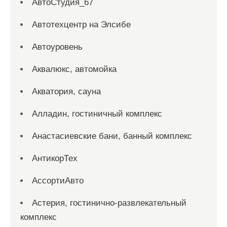
АвтоСтудия_67
Автотехцентр на Элсибе
Автоуровень
Аквалюкс, автомойка
Акватория, сауна
Алладин, гостиничный комплекс
Анастасиевские бани, банный комплекс
АнтикорТех
АссортиАвто
Астерия, гостинично-развлекательный
комплекс