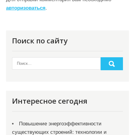
ц
авторизоваться
.
и
я
п
о
Поиск по сайту
з
а
п
и
с
я
Интересное сегодня
м
Повышение энергоэффективности
существующих строений: технологии и