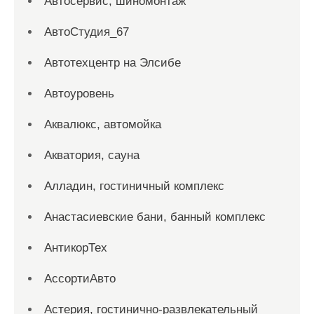
Автосервис, шиномонтаж
АвтоСтудия_67
Автотехцентр на Элсибе
Автоуровень
Аквалюкс, автомойка
Акватория, сауна
Алладин, гостиничный комплекс
Анастасиевские бани, банный комплекс
АнтикорТех
АссортиАвто
Астерия, гостинично-развлекательный