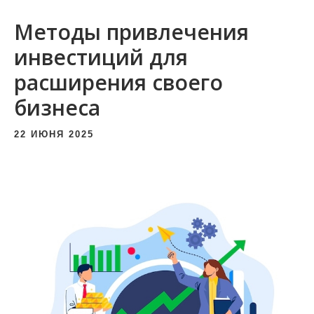
и
Методы привлечения
м
о
инвестиций для
м
расширения своего
у
бизнеса
22 ИЮНЯ 2025