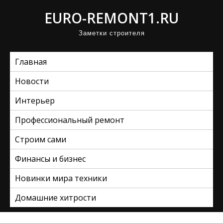
П
EURO-REMONT1.RU
р
Заметки строителя
о
м
Главная
о
т
Новости
а
Интерьер
т
ь
Профессиональный ремонт
к
Строим сами
с
Финансы и бизнес
о
д
Новинки мира техники
е
Домашние хитрости
р
ж