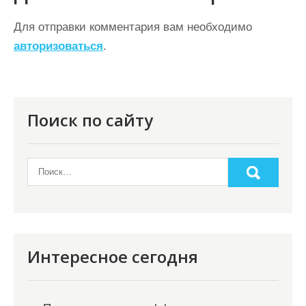
а
ц
Для отправки комментария вам необходимо
авторизоваться
.
и
я
п
о
Поиск по сайту
з
а
п
и
с
я
Интересное сегодня
м