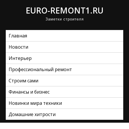
П
EURO-REMONT1.RU
р
Заметки строителя
о
м
Главная
о
т
Новости
а
Интерьер
т
ь
Профессиональный ремонт
к
Строим сами
с
Финансы и бизнес
о
д
Новинки мира техники
е
Домашние хитрости
р
ж