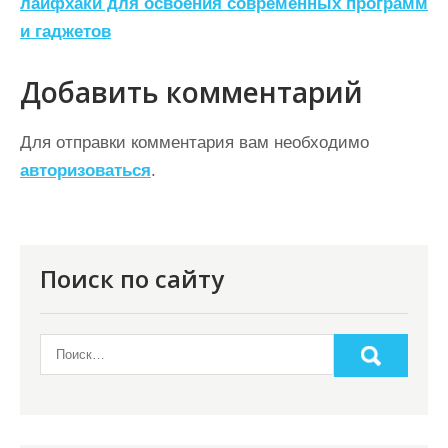
лайфхаки для освоения современных программ
г
и гаджетов
а
ц
Добавить комментарий
и
Для отправки комментария вам необходимо
я
авторизоваться
.
п
о
з
Поиск по сайту
а
п
и
с
я