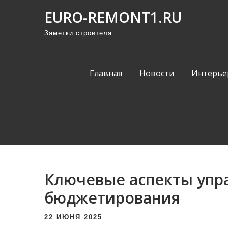
П
EURO-REMONT1.RU
р
Заметки строителя
о
м
о
Главная
Новости
Интерье
т
а
т
ь
к
с
о
Ключевые аспекты упр
д
е
бюджетирования
р
22 ИЮНЯ 2025
ж