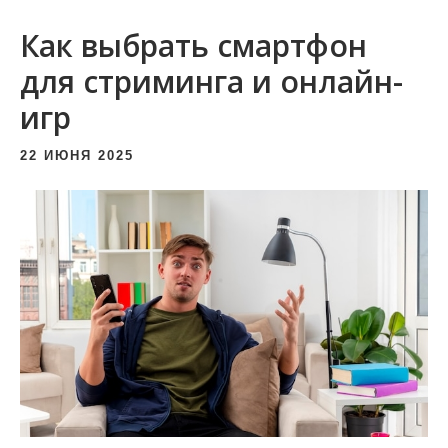
и
Как выбрать смартфон
м
о
для стриминга и онлайн-
м
игр
у
22 ИЮНЯ 2025