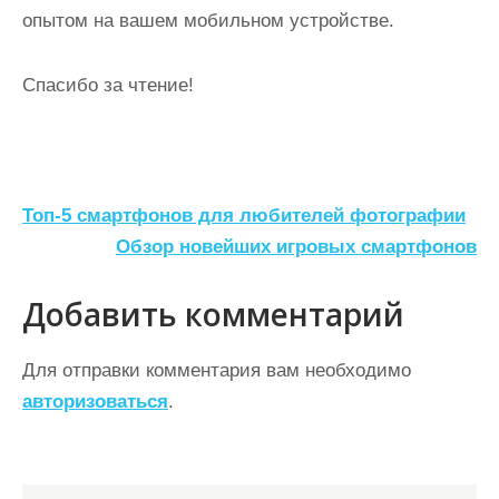
опытом на вашем мобильном устройстве.
Спасибо за чтение!
Н
Топ-5 смартфонов для любителей фотографии
а
Обзор новейших игровых смартфонов
в
Добавить комментарий
и
г
Для отправки комментария вам необходимо
а
авторизоваться
.
ц
и