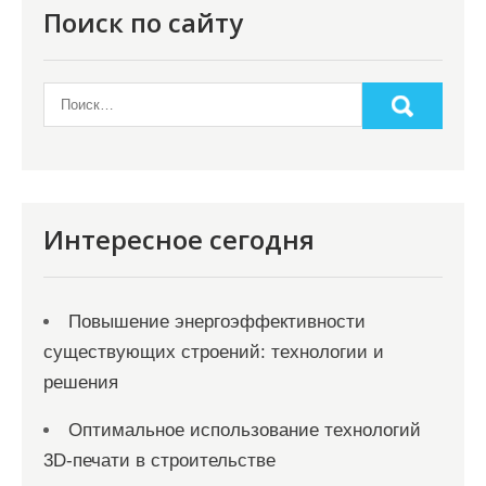
я
Поиск по сайту
п
о
з
а
п
и
Интересное сегодня
с
я
Повышение энергоэффективности
м
существующих строений: технологии и
решения
Оптимальное использование технологий
3D-печати в строительстве