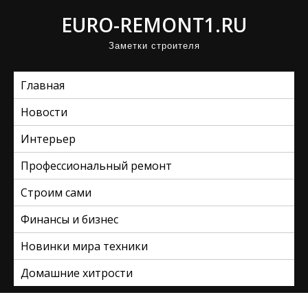
П
EURO-REMONT1.RU
р
Заметки строителя
о
м
Главная
о
т
Новости
а
Интерьер
т
ь
Профессиональный ремонт
к
Строим сами
с
Финансы и бизнес
о
д
Новинки мира техники
е
Домашние хитрости
р
ж