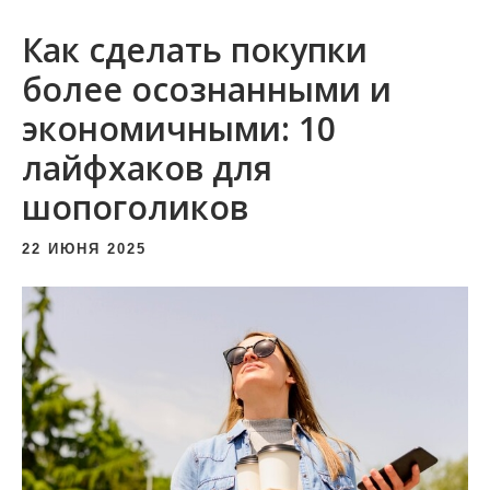
и
Как сделать покупки
м
о
более осознанными и
м
экономичными: 10
у
лайфхаков для
шопоголиков
22 ИЮНЯ 2025