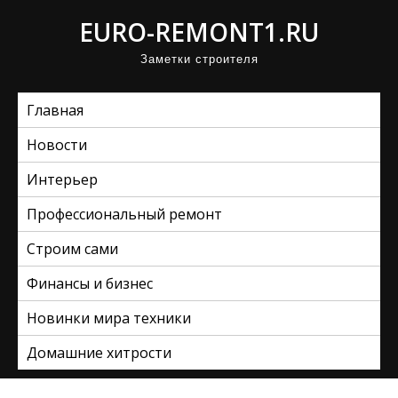
П
EURO-REMONT1.RU
р
Заметки строителя
о
м
Главная
о
т
Новости
а
Интерьер
т
ь
Профессиональный ремонт
к
Строим сами
с
Финансы и бизнес
о
д
Новинки мира техники
е
Домашние хитрости
р
ж