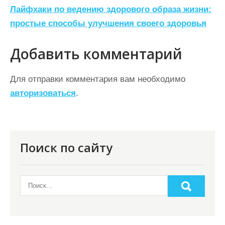
Лайфхаки по ведению здорового образа жизни:
в
простые способы улучшения своего здоровья
и
г
Добавить комментарий
а
ц
Для отправки комментария вам необходимо
авторизоваться
.
и
я
п
о
Поиск по сайту
з
а
п
и