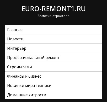
П
EURO-REMONT1.RU
р
Заметки строителя
о
м
Главная
о
т
Новости
а
Интерьер
т
ь
Профессиональный ремонт
к
Строим сами
с
Финансы и бизнес
о
д
Новинки мира техники
е
Домашние хитрости
р
ж