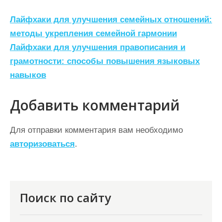
Н
Лайфхаки для улучшения семейных отношений:
а
методы укрепления семейной гармонии
Лайфхаки для улучшения правописания и
в
грамотности: способы повышения языковых
и
навыков
г
а
Добавить комментарий
ц
Для отправки комментария вам необходимо
и
авторизоваться
.
я
п
о
Поиск по сайту
з
а