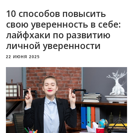
и
10 способов повысить
м
о
свою уверенность в себе:
м
лайфхаки по развитию
у
личной уверенности
22 ИЮНЯ 2025