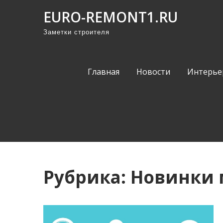
П
EURO-REMONT1.RU
р
Заметки строителя
о
м
о
Главная
Новости
Интерье
т
а
т
ь
к
с
о
Рубрика:
Новинки 
д
е
р
ж