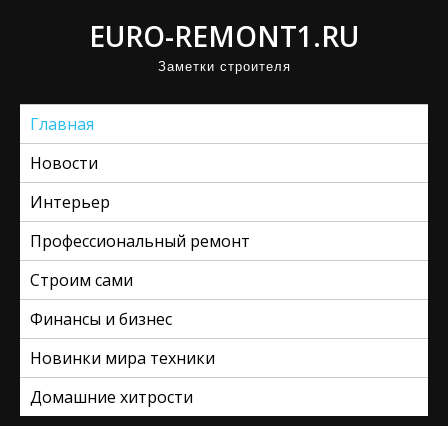
П
EURO-REMONT1.RU
р
Заметки строителя
о
м
Главная
о
т
Новости
а
Интерьер
т
ь
Профессиональный ремонт
к
Строим сами
с
Финансы и бизнес
о
д
Новинки мира техники
е
Домашние хитрости
р
ж