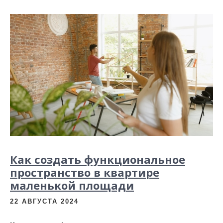
и
м
о
м
у
Как создать функциональное
пространство в квартире
маленькой площади
22 АВГУСТА 2024